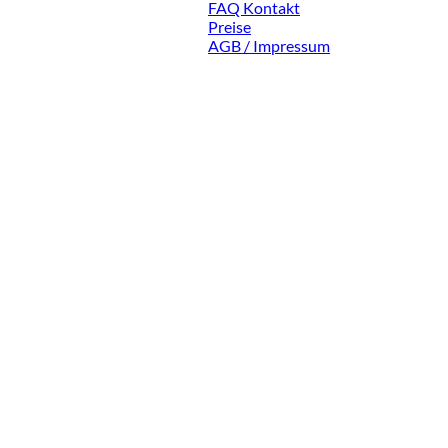
FAQ Kontakt
Preise
AGB / Impressum